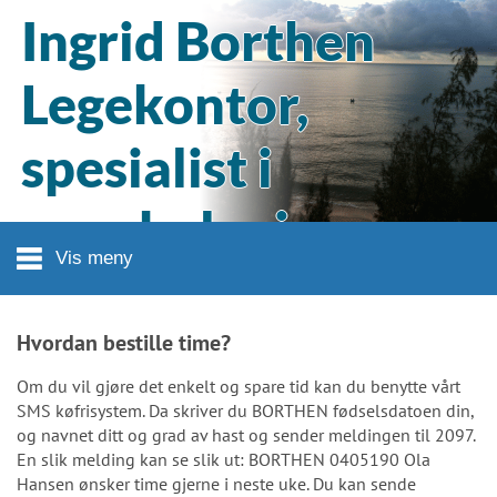
Hopp til hovedinnhold
Ingrid Borthen
Legekontor,
spesialist i
gynekologi og
Vis meny
fødselshjelp
Hvordan bestille time?
Om du vil gjøre det enkelt og spare tid kan du benytte vårt
SMS køfrisystem. Da skriver du BORTHEN fødselsdatoen din,
og navnet ditt og grad av hast og sender meldingen til 2097.
En slik melding kan se slik ut: BORTHEN 0405190 Ola
Hansen ønsker time gjerne i neste uke. Du kan sende