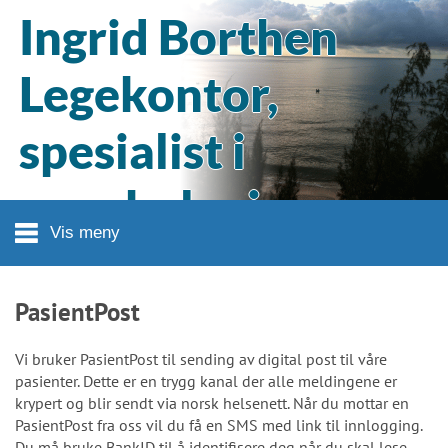
Hopp til hovedinnhold
Ingrid Borthen
Legekontor,
spesialist i
gynekologi og
Vis meny
fødselshjelp
PasientPost
Vi bruker PasientPost til sending av digital post til våre
pasienter. Dette er en trygg kanal der alle meldingene er
krypert og blir sendt via norsk helsenett. Når du mottar en
PasientPost fra oss vil du få en SMS med link til innlogging.
Du må bruke BankID til å identifisere deg når du skal lese